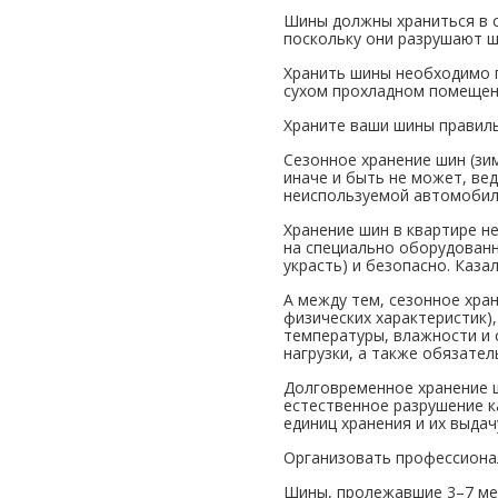
Шины должны храниться в с
поскольку они разрушают ш
Хранить шины необходимо п
сухом прохладном помещени
Храните ваши шины правиль
Сезонное хранение шин (зи
иначе и быть не может, ве
неиспользуемой автомобил
Хранение шин в квартире не
на специально оборудованн
украсть) и безопасно. Каза
А между тем, сезонное хра
физических характеристик)
температуры, влажности и 
нагрузки, а также обязате
Долговременное хранение 
естественное разрушение к
единиц хранения и их выда
Организовать профессиона
Шины, пролежавшие 3–7 мес