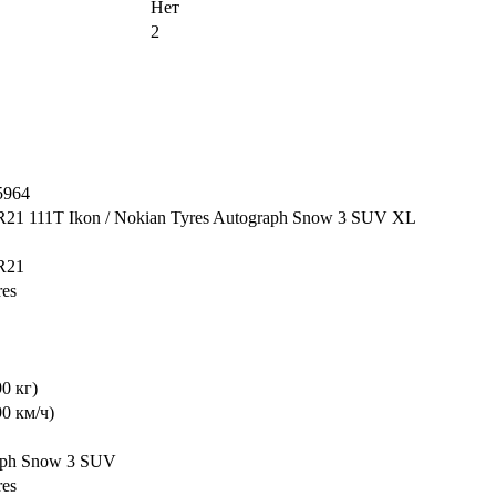
Нет
2
5964
R21 111T Ikon / Nokian Tyres Autograph Snow 3 SUV XL
R21
res
90 кг)
90 км/ч)
aph Snow 3 SUV
res