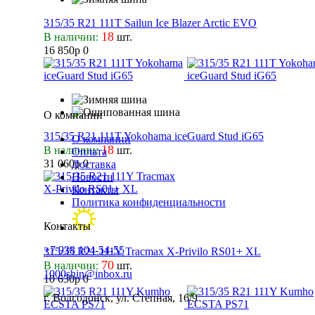
315/35 R21 111T Sailun Ice Blazer Arctic EVO
18
В наличии:
шт.
16 850р
0
О компании
315/35 R21 111T Yokohama iceGuard Stud iG65
О компании
18
В наличии:
шт.
Оплата
31 060р
0
Доставка
Новости
Контакты
Политика конфиденциальности
Контакты
+7 938 104-54-55
315/35 R21 111Y Tracmax X-Privilo RS01+ XL
70
В наличии:
шт.
1000shin@inbox.ru
10 630р
0
г. Волгодонск, ул. Степная, 16/9