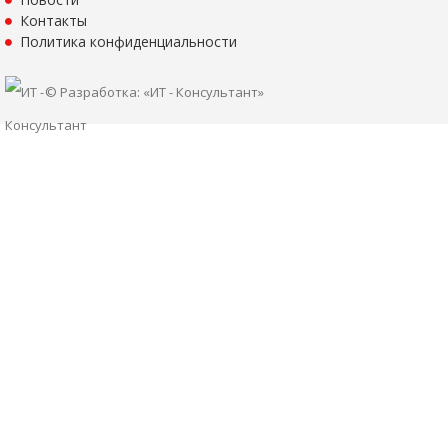
Контакты
Политика конфиденциальности
© Разработка: «ИТ - Консультант»
Я даю согласие на обработку моих персональных данных
ОПУБЛИКОВАТЬ
Нажатием на кнопку «Опубликовать» я даю свое согласие на обработку
персональных данных в соответствии с
указанными условиями
.